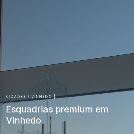
CIDADES /
VINHEDO
|
Esquadrias premium em
Vinhedo